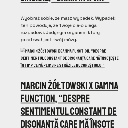
Wyobraź sobie, że masz wypadek. Wypadek
ten powoduje, że twoje ciało ulega
rozpadowi. Jedynym organem który
przetrwał jest twój mózg.
Marcin Żółtowski x Gamma
Function, “Despre
sentimentul constant de
disonan​ț​ă care mă înso​ț​e​