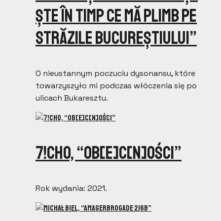
ș​te în timp ce mă plimb pe
str​ă​zile Bucure​ș​tiului”
O nieustannym poczuciu dysonansu, które
towarzyszyło mi podczas włóczenia się po
ulicach Bukaresztu.
7!cHO, “Ob​[​e​]​c​[​n​]​o​ś​ci”
Rok wydania: 2021.