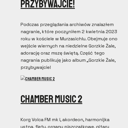
przybywajcie!
Podczas przeglądania archiwów znalazłem
nagranie, które poczyniłem 2 kwietnia 2023
roku w kościele w Murzasichlu. Obejmuje ono
wejście wiernych na niedzielne Gorzkie Żale,
adorację oraz mszę świętą. Część tego
nagrania publikuję jako album „Gorzkie Żale,
przybywajcie!
Chamber Music 2
Korg Volca FM mk I, akordeon, harmonijka
ustna, flety, organy piszczałkowe, gitary