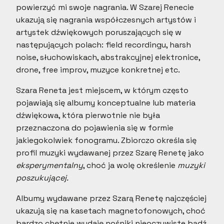
powierzyć mi swoje nagrania. W Szarej Renecie
ukazują się nagrania współczesnych artystów i
artystek dźwiękowych poruszających się w
następujących polach: field recordingu, harsh
noise, słuchowiskach, abstrakcyjnej elektronice,
drone, free improv, muzyce konkretnej etc.
Szara Reneta jest miejscem, w którym często
pojawiają się albumy konceptualne lub materia
dźwiękowa, która pierwotnie nie była
przeznaczona do pojawienia się w formie
jakiegokolwiek fonogramu. Zbiorczo określa się
profil muzyki wydawanej przez Szarę Renetę jako
eksperymentalny
, choć ja wolę określenie
muzyki
poszukującej.
Albumy wydawane przez Szarą Renetę najczęściej
ukazują się na kasetach magnetofonowych, choć
bardzo chętnie wydaję nośniki nieoczywiste bądź