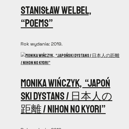
Stanisław Welbel,
“Poems”
Rok wydania: 2019.
Monika Wińczyk, “Japo​ń​
ski Dystans / 日​本​人​の​
距​離 / Nihon no kyori”