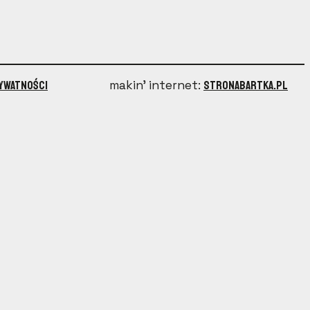
rywatności
makin’ internet:
stronabartka.pl