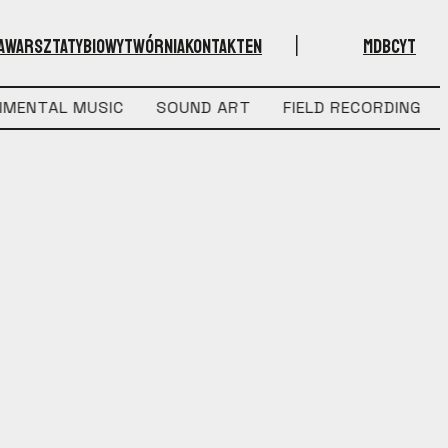
A
WARSZTATY
BIO
WYTWÓRNIA
KONTAKT
EN
MD
BC
YT
IMENTAL MUSIC
SOUND ART
FIELD RECORDING