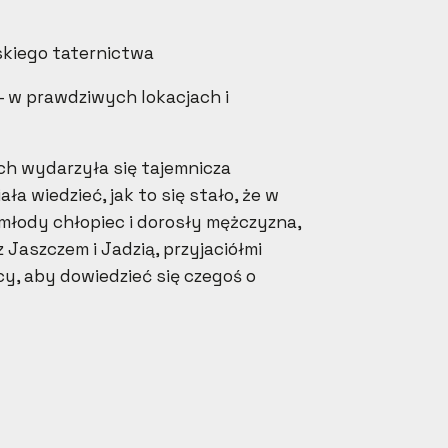
lskiego taternictwa
– w prawdziwych lokacjach i
ch wydarzyła się tajemnicza
ła wiedzieć, jak to się stało, że w
młody chłopiec i dorosły mężczyzna,
z Jaszczem i Jadzią, przyjaciółmi
y, aby dowiedzieć się czegoś o