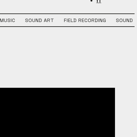
YT
USIC
SOUND ART
FIELD RECORDING
SOUND DE