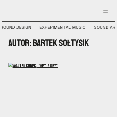
Przejdź
do
treści
OUND DESIGN
EXPERIMENTAL MUSIC
SOUND ART
Autor:
Bartek Sołtysik