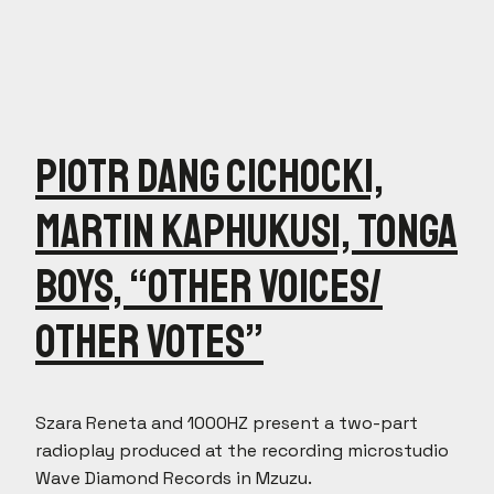
Piotr Dang Cichocki,
Martin Kaphukusi, Tonga
Boys, “Other Voices​/​
Other Votes”
Szara Reneta and 1000HZ present a two-part
radioplay produced at the recording microstudio
Wave Diamond Records in Mzuzu.